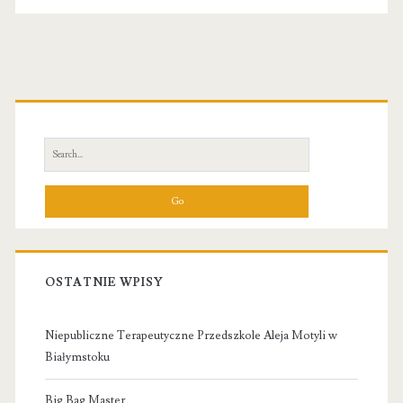
Primary
Sidebar
Search
for:
OSTATNIE WPISY
Niepubliczne Terapeutyczne Przedszkole Aleja Motyli w
Białymstoku
Big Bag Master