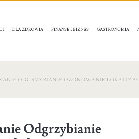
CI
DLA ZDROWIA
FINANSE I BIZNES
GASTRONOMIA
ZANIE ODGRZYBIANIE OZONOWANIE LOKALIZA
nie Odgrzybianie