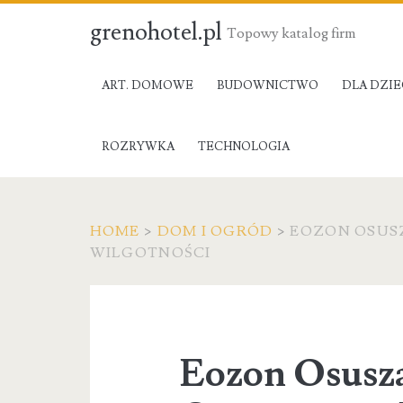
grenohotel.pl
Topowy katalog firm
ART. DOMOWE
BUDOWNICTWO
DLA DZIE
ROZRYWKA
TECHNOLOGIA
HOME
>
DOM I OGRÓD
>
EOZON OSUS
WILGOTNOŚCI
Eozon Osusza