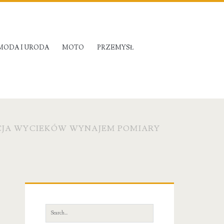
MODA I URODA
MOTO
PRZEMYSŁ
CJA WYCIEKÓW WYNAJEM POMIARY
Primary
Sidebar
Search
for: