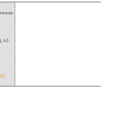
uwanie
)
,
62-
pl/