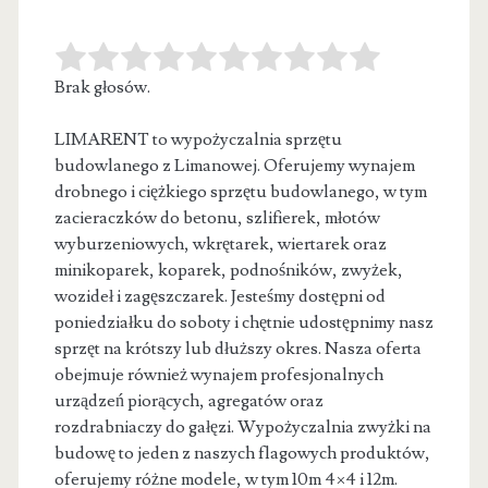
Brak głosów.
LIMARENT to wypożyczalnia sprzętu
budowlanego z Limanowej. Oferujemy wynajem
drobnego i ciężkiego sprzętu budowlanego, w tym
zacieraczków do betonu, szlifierek,
młotów
wyburzeniowych, wkrętarek, wiertarek oraz
minikoparek, koparek, podnośników, zwyżek,
wozideł i zagęszczarek. Jesteśmy dostępni od
poniedziałku do soboty i chętnie udostępnimy nasz
sprzęt na krótszy lub dłuższy okres. Nasza oferta
obejmuje również wynajem profesjonalnych
urządzeń piorących, agregatów oraz
rozdrabniaczy do gałęzi. Wypożyczalnia zwyżki na
budowę to jeden z naszych flagowych produktów,
oferujemy różne modele, w tym 10m 4×4 i 12m.