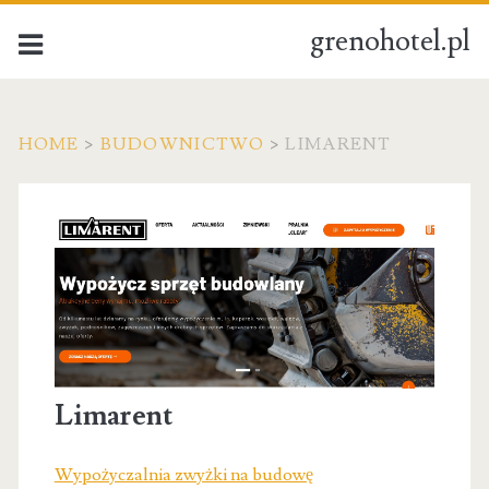
grenohotel.pl
HOME
>
BUDOWNICTWO
>
LIMARENT
Limarent
Wypożyczalnia zwyżki na budowę