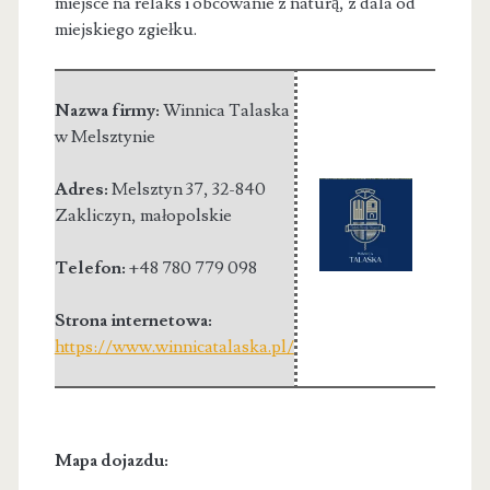
miejsce na relaks i obcowanie z naturą, z dala od
miejskiego zgiełku.
Nazwa firmy:
Winnica Talaska
w Melsztynie
Adres:
Melsztyn 37
,
32-840
Zakliczyn
,
małopolskie
Telefon:
+48 780 779 098
Strona internetowa:
https://www.winnicatalaska.pl/
Mapa dojazdu: