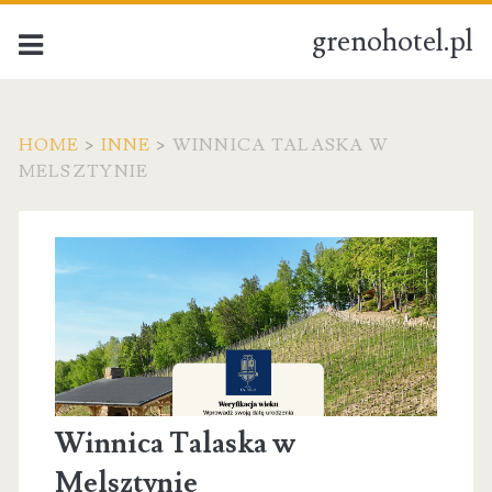
grenohotel.pl
HOME
>
INNE
>
WINNICA TALASKA W
MELSZTYNIE
Winnica Talaska w
Melsztynie