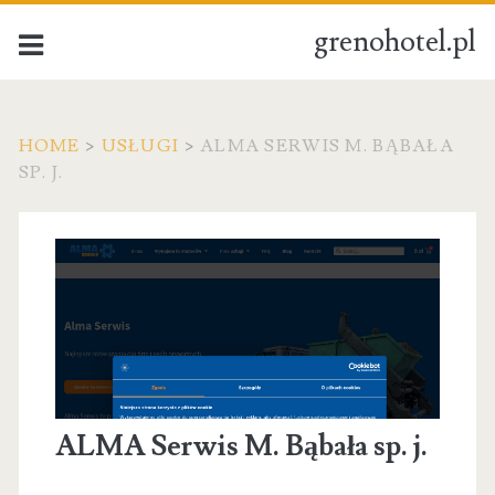
grenohotel.pl
HOME
>
USŁUGI
>
ALMA SERWIS M. BĄBAŁA
SP. J.
ALMA Serwis M. Bąbała sp. j.