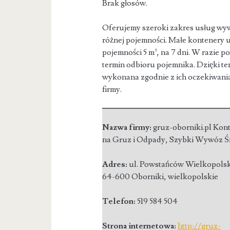
Brak głosów.
Oferujemy szeroki zakres usług w
różnej pojemności. Małe kontenery u
pojemności 5 m³, na 7 dni. W razie 
termin odbioru pojemnika. Dzięki te
wykonana zgodnie z ich oczekiwaniam
firmy.
Nazwa firmy:
gruz-oborniki.pl Kon
na Gruz i Odpady, Szybki Wywóz Ś
Adres:
ul. Powstańców Wielkopolsk
64-600 Oborniki
,
wielkopolskie
Telefon:
519 584 504
Strona internetowa:
http://gruz-