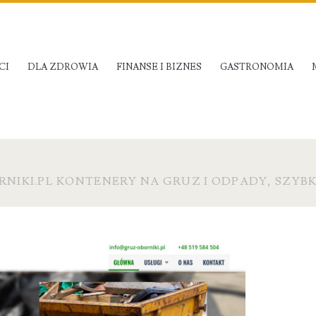
CI
DLA ZDROWIA
FINANSE I BIZNES
GASTRONOMIA
NIKI.PL KONTENERY NA GRUZ I ODPADY, SZYB