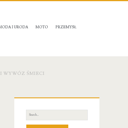
MODA I URODA
MOTO
PRZEMYSŁ
KI WYWÓZ ŚMIECI
Primary
Sidebar
Search
for: