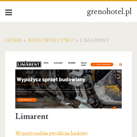
grenohotel.pl
HOME
>
BUDOWNICTWO
>
LIMARENT
Limarent
Wypożyczalnia zwyżki na budowę