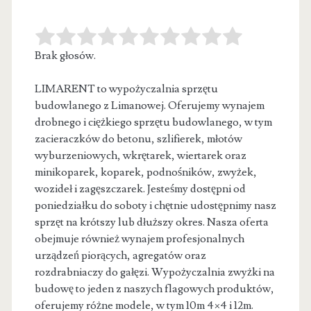
Brak głosów.
LIMARENT to wypożyczalnia sprzętu
budowlanego z Limanowej. Oferujemy wynajem
drobnego i ciężkiego sprzętu budowlanego, w tym
zacieraczków do betonu, szlifierek,
młotów
wyburzeniowych, wkrętarek, wiertarek oraz
minikoparek, koparek, podnośników, zwyżek,
wozideł i zagęszczarek. Jesteśmy dostępni od
poniedziałku do soboty i chętnie udostępnimy nasz
sprzęt na krótszy lub dłuższy okres. Nasza oferta
obejmuje również wynajem profesjonalnych
urządzeń piorących, agregatów oraz
rozdrabniaczy do gałęzi. Wypożyczalnia zwyżki na
budowę to jeden z naszych flagowych produktów,
oferujemy różne modele, w tym 10m 4×4 i 12m.