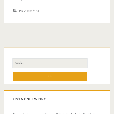
PRZEMYSŁ
Primary
Sidebar
Search
for:
OSTATNIE WPISY