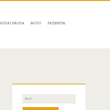
MODA I URODA
MOTO
PRZEMYSŁ
Primary
Sidebar
Search
for: