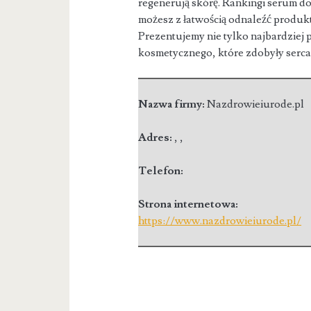
regenerują skórę. Rankingi serum do
możesz z łatwością odnaleźć produk
Prezentujemy nie tylko najbardziej p
kosmetycznego, które zdobyły serc
Nazwa firmy:
Nazdrowieiurode.pl
Adres:
,
,
Telefon:
Strona internetowa:
https://www.nazdrowieiurode.pl/