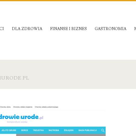
CI
DLA ZDROWIA
FINANSE I BIZNES
GASTRONOMIA
IURODE.PL