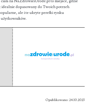
 ciała na NaZdrowieiUrode.pl to miejsce, gdzie
t idealnie dopasowany do Twoich potrzeb.
opularne, ale i te ukryte perełki rynku
a użytkowników.
Opublikowano: 24.10.2023