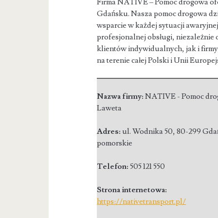
Firma NATIVE – Pomoc drogowa of
Gdańsku. Nasza pomoc drogowa dzia
wsparcie w każdej sytuacji awaryjnej
profesjonalnej obsługi, niezależni
klientów indywidualnych, jak i firm
na terenie całej Polski i Unii Europej
Nazwa firmy:
NATIVE - Pomoc dro
Laweta
Adres:
ul. Wodnika 50
,
80-299 Gda
pomorskie
Telefon:
505 121 550
Strona internetowa:
https://nativetransport.pl/