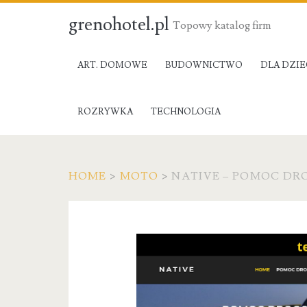
grenohotel.pl
Topowy katalog firm
ART. DOMOWE
BUDOWNICTWO
DLA DZIE
ROZRYWKA
TECHNOLOGIA
HOME
>
MOTO
>
NATIVE – POMOC DR