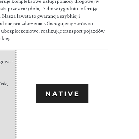
eruje kompleksowe usługi pomocy drogowej w
ła przez całą dobę, 7
dni w tygodniu, oferując
. Nasza laweta to gwarancja szybkiej i
e od miejsca zdarzenia. Obsługujemy zarówno
y ubezpieczeniowe, realizując transport pojazdów
skiej.
gowa -
ńsk
,