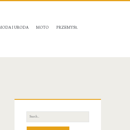
MODA I URODA
MOTO
PRZEMYSŁ
Primary
Sidebar
Search
for: