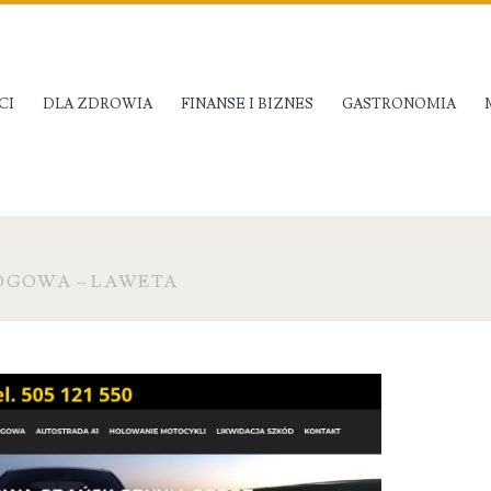
CI
DLA ZDROWIA
FINANSE I BIZNES
GASTRONOMIA
OGOWA – LAWETA