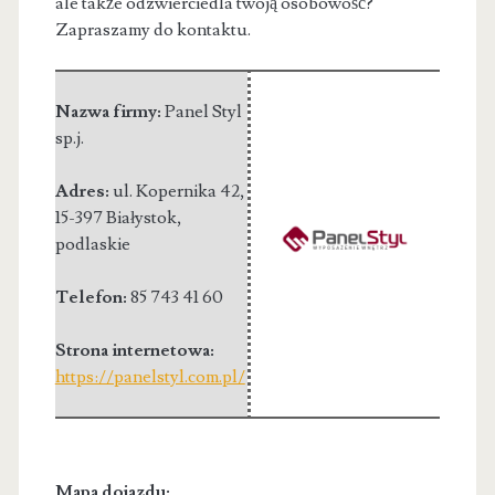
ale także odzwierciedla twoją osobowość?
Zapraszamy do kontaktu.
Nazwa firmy:
Panel Styl
sp.j.
Adres:
ul. Kopernika 42
,
15-397 Białystok
,
podlaskie
Telefon:
85 743 41 60
Strona internetowa:
https://panelstyl.com.pl/
Mapa dojazdu: