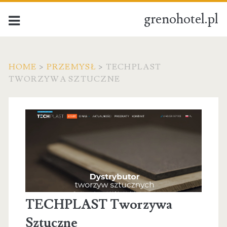
grenohotel.pl
HOME
>
PRZEMYSŁ
>
TECHPLAST
TWORZYWA SZTUCZNE
TECHPLAST Tworzywa
Sztuczne