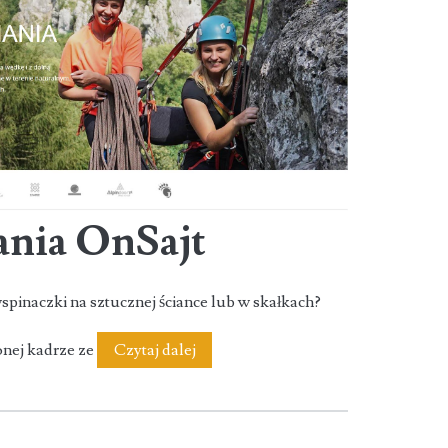
ania OnSajt
spinaczki na sztucznej ściance lub w skałkach?
Szkoła
zonej kadrze ze
Czytaj dalej
wspinania
OnSajt