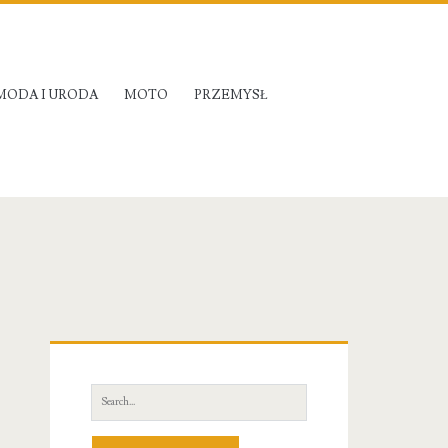
MODA I URODA
MOTO
PRZEMYSŁ
Primary
Sidebar
Search
for: