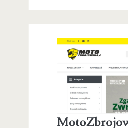
MotoZbrojo