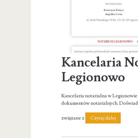
Kancelaria N
Legionowo
Kancelaria notarialna w Legionowie
dokumentów notarialnych. Doświadcze
Kancelari
związane z
Czytaj dalej
Notarialn