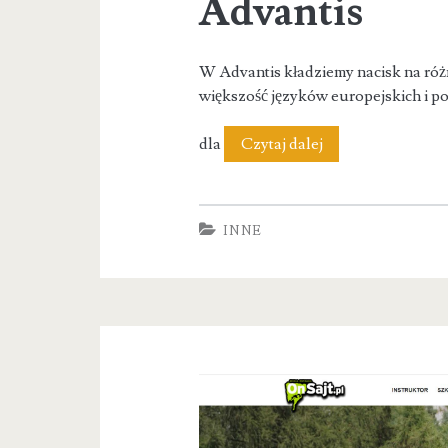
Advantis
W Advantis kładziemy nacisk na róż
większość języków europejskich i p
Advantis
dla
Czytaj dalej
INNE