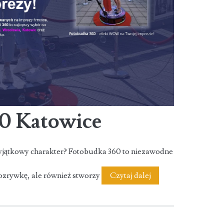
0 Katowice
wyjątkowy charakter? Fotobudka 360 to niezawodne
Fotobudka
rozrywkę, ale również stworzy
Czytaj dalej
360
Katowice