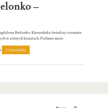
elonko –
dalena Bielonko-Kierasińska świadczy rozmaite
cych w różnych branżach. Podmiot może
Kancelaria
mi
Czytaj dalej
Adwokacka
Adwokat
Magdalena
Bielonko
–
Kierasińska