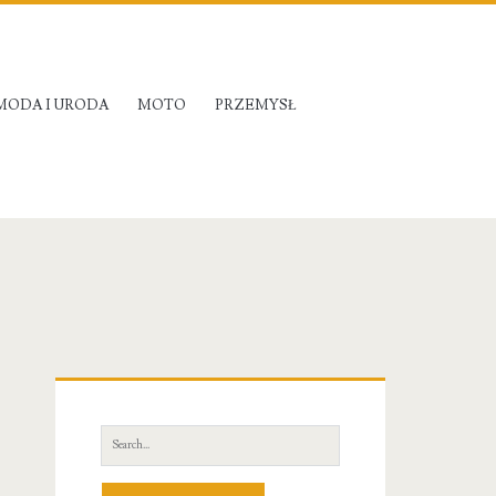
MODA I URODA
MOTO
PRZEMYSŁ
Primary
Sidebar
Search
for: