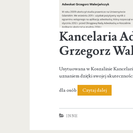
Kancelaria 
Grzegorz Wal
Usytuowana w Koszalinie Kancelari
uznaniem dzięki swojej skutecznoś
Kancelaria
dla osób
Czytaj dalej
Adwokacka
Grzegorz
INNE
Walerjańczy
Koszalin