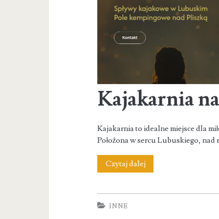
Kajakarnia na
Kajakarnia to idealne miejsce dla 
Położona w sercu Lubuskiego, nad r
Kajakarnia
Czytaj dalej
nad
Pliszką
INNE