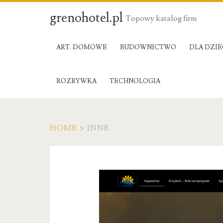
grenohotel.pl
Topowy katalog firm
ART. DOMOWE
BUDOWNICTWO
DLA DZIE
ROZRYWKA
TECHNOLOGIA
HOME
>
INNE
Kategoria:
Inne