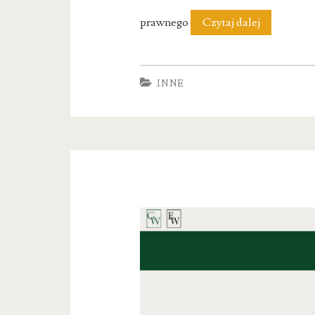
Kancelaria
prawnego
Czytaj dalej
Adwokack
Grzegorz
INNE
Walerjańcz
Gdańsk