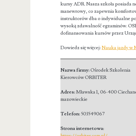
kursy ADR. Nasza szkoła posiada n
manewrowy, co zapewnia komfortow
instruktorów dba o indywidualne pod
wysoką zdawalność egzaminów. OSK 
dofinansowania kursów przez Urząd
Dowiedz się więcej:
Nauka jazdy w 
Nazwa firmy:
Ośrodek Szkolenia
Kierowców ORBITER
Adres:
Mławska 1
,
06-400 Ciecha
mazowieckie
Telefon:
503549067
Strona internetowa:
https://orbiter.com.pl/