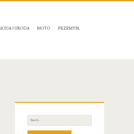
MODA I URODA
MOTO
PRZEMYSŁ
Primary
Sidebar
Search
for: